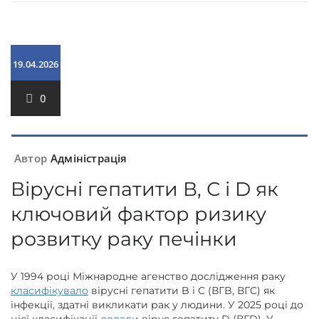
19.04.2026
0
Автор
Адміністрація
Вірусні гепатити В, С і D як
ключовий фактор ризику
розвитку раку печінки
У 1994 році Міжнародне агенство дослідження раку
класифікувало
вірусні гепатити B і C (ВГB, ВГC) як
інфекції, здатні викликати рак у людини. У 2025 році до