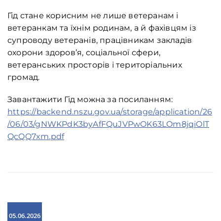
Гід стане корисним не лише ветеранам і
ветеранкам та їхнім родинам, а й фахівцям із
супроводу ветеранів, працівникам закладів
охорони здоров’я, соціальної сфери,
ветеранських просторів і територіальних
громад.
Завантажити Гід можна за посиланням:
https://backend.nszu.gov.ua/storage/application/26
/06/03/gNWKPdK3byAfFQuJVPwOK63LOm8jqiOlT
QcQQ7xm.pdf
05.06.2026