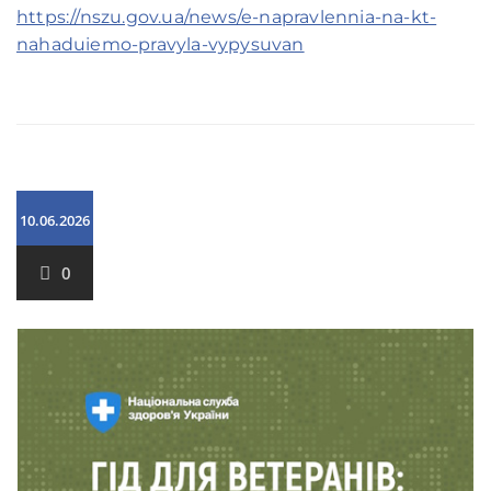
https://nszu.gov.ua/news/e-napravlennia-na-kt-
nahaduiemo-pravyla-vypysuvan
10.06.2026
0