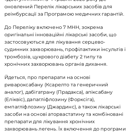
оновлений Перелік лікарських засобів для
реімбурсації за Програмою медичних гарантій.
До Переліку включено 7 МНН, зокрема
оригінальні інноваційні лікарські засоби, що
застосовуються для лікування серцево-
судинних захворювань, профілактики інсультів і
тромбозів, цукрового діабету 2 типу та
хронічних захворювань органів дихання.
Йдеться, про препарати на основі
ривароксабану (Ксарелто та генеричний
аналог), дабігатрану (Прадакса), апіксабану
(Еліквіс), дапагліфлозину (Форксіга),
емпагліфлозину (Джардинс), а також лікарські
засоби на основі аторвастатину та комбіновані
препарати для лікування хронічних
захворювань легень. Їх включення до програми