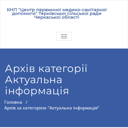
Перейти
до
вмісту
КНП "Центр
Вітаємо на офіційному
первинної
ПЕРЕМКНУТИ НАВІГАЦІЮ
сайті!
медико-
санітарної
допомоги"
Тернівської
Архів категорії
сільської
ради
Актуальна
Черкаської
області
інформація
Головна
/
Архів за категорією "Актуальна інформація"