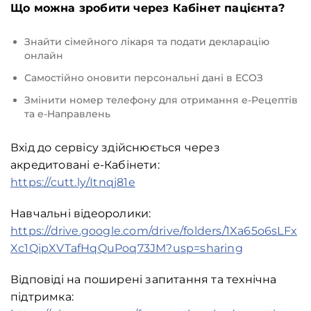
Що можна зробити через Кабінет пацієнта?
Знайти сімейного лікаря та подати декларацію
онлайн
Самостійно оновити персональні дані в ЕСОЗ
Змінити номер телефону для отримання е-Рецептів
та е-Направлень
Вхід до сервісу здійснюється через
акредитовані е-Кабінети:
https://cutt.ly/Itnqj81e
Навчальні відеоролики:
https://drive.google.com/drive/folders/1Xa65o6sLFx
Xc1QipXVTafHqQuPoq73JM?usp=sharing
Відповіді на поширені запитання та технічна
підтримка: