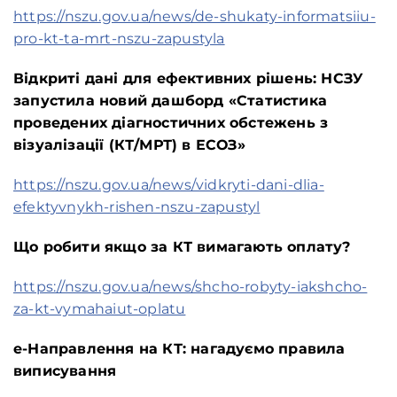
https://nszu.gov.ua/news/de-shukaty-informatsiiu-
pro-kt-ta-mrt-nszu-zapustyla
Відкриті дані для ефективних рішень: НСЗУ
запустила новий дашборд «Статистика
проведених діагностичних обстежень з
візуалізації (КТ/МРТ) в ЕСОЗ»
https://nszu.gov.ua/news/vidkryti-dani-dlia-
efektyvnykh-rishen-nszu-zapustyl
Що робити якщо за КТ вимагають оплату?
https://nszu.gov.ua/news/shcho-robyty-iakshcho-
za-kt-vymahaiut-oplatu
е-Направлення на КТ: нагадуємо правила
виписування